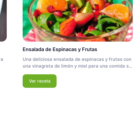
Ensalada de Espinacas y Frutas
ra
Una deliciosa ensalada de espinacas y frutas con
una vinagreta de limón y miel para una comida s...
Ver receta