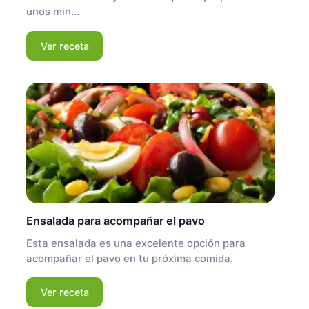
unos min...
Ver receta
Ensalada para acompañar el pavo
Esta ensalada es una excelente opción para
acompañar el pavo en tu próxima comida.
Ver receta