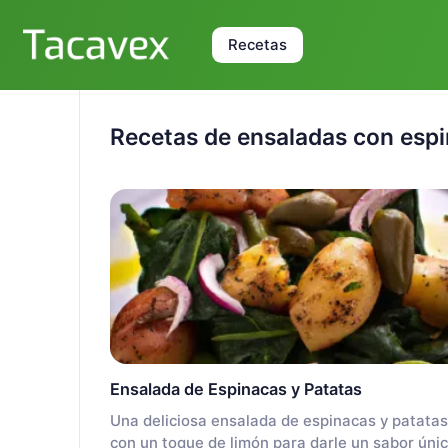
Recetas
Recetas de ensaladas con espi
Ensalada de Espinacas y Patatas
Una deliciosa ensalada de espinacas y patatas
con un toque de limón para darle un sabor únic